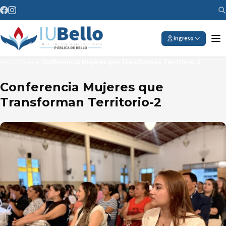
Saltar al contenido
Ingreso
Inicio
/
Galería
/
Conferencia Mujeres que Transforman Territorio-2
Conferencia Mujeres que
Transforman Territorio-2