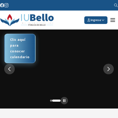
Saltar al contenido
Ingreso
Más
Clic aquí
información
para
del proceso
conocer
aquí
calendario