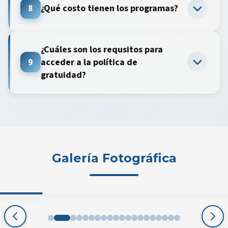
8
¿Qué costo tienen los programas?
¿Cuáles son los requsitos para
9
acceder a la política de
gratuidad?
Galería Fotográfica
es que
Inducción 1
Diploma
orio-7