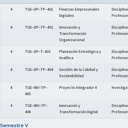
Distribución del plan de estudios — Semestre IV
4
TGE–DP–TP–401
Finanzas Empresariales
Disciplina
Digitales
Profesion
4
TGE–DP–TP–402
Innovación y
Disciplina
Transformación
Profesion
Organizacional
4
TGE–DP–T–403
Planeación Estratégica y
Disciplina
Analítica
Profesion
4
TGE–DP–TP–404
Gestión de la Calidad y
Disciplina
Sostenibilidad
Profesion
4
TGE–INV–TP–
Proyecto Integrador II
Investiga
405
4
TGE–INV–TP–
Innovación y
Disciplina
406
Transformación Digital
Profesion
Semestre V