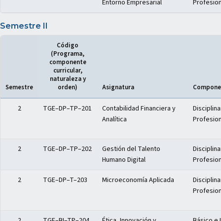
Entorno Empresarial
Profesion
Semestre II
Código
(Programa,
componente
curricular,
naturaleza y
Semestre
orden)
Asignatura
Componen
Distribución del plan de estudios — Semestre II
2
TGE–DP–TP–201
Contabilidad Financiera y
Disciplina
Analítica
Profesion
2
TGE–DP–TP–202
Gestión del Talento
Disciplina
Humano Digital
Profesion
2
TGE–DP–T–203
Microeconomía Aplicada
Disciplina
Profesion
2
TGE–BI–TP–204
Ética, Innovación y
Básico e 