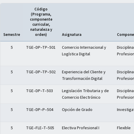
Código
(Programa,
componente
curricular,
naturaleza y
Semestre
orden)
Asignatura
Componen
Distribución del plan de estudios — Semestre V
5
TGE–DP–TP–501
Comercio Internacional y
Disciplina
Logística Digital
Profesion
5
TGE–DP–TP–502
Experiencia del Cliente y
Disciplina
Transformación Digital
Profesion
5
TGE–DP–T–503
Legislación Tributaria y de
Disciplina
Comercio Electrónico
Profesion
5
TGE–DP–P–504
Opción de Grado
Investiga
5
TGE–FLE–T–505
Electiva Profesional I
Flexible