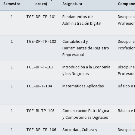
Semestre
orden)
Asignatura
Componen
Distribución del plan de estudios — Semestre I
1
TGE–DP–TP–101
Fundamentos de
Disciplina
Administración Digital
Profesion
1
TGE–DP–TP–102
Contabilidad y
Disciplina
Herramientas de Registro
Profesion
Empresarial
1
TGE–DP–T–103
Introducción a la Economía
Disciplina
y los Negocios
Profesion
1
TGE–BI–T–104
Matemáticas Aplicadas
Básico e 
1
TGE–BI–TP–105
Comunicación Estratégica
Básico e 
y Competencias Digitales
1
TGE–DP–TP–106
Sociedad, Cultura y
Disciplina