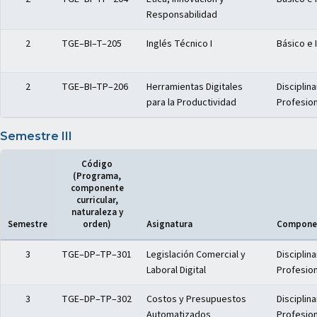
Responsabilidad
2
TGE–BI–T–205
Inglés Técnico I
Básico e 
2
TGE–BI–TP–206
Herramientas Digitales
Disciplina
para la Productividad
Profesion
Semestre III
Código
(Programa,
componente
curricular,
naturaleza y
Semestre
orden)
Asignatura
Componen
Distribución del plan de estudios — Semestre III
3
TGE–DP–TP–301
Legislación Comercial y
Disciplina
Laboral Digital
Profesion
3
TGE–DP–TP–302
Costos y Presupuestos
Disciplina
Automatizados
Profesion