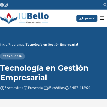
Saltar al contenido
Ingreso
Inicio
/
Programas
/
Tecnología en Gestión Empresarial
TECNOLOGÍA
Tecnología en Gestión
Empresarial
5 semestres
Presencial
85 créditos
SNIES: 118920