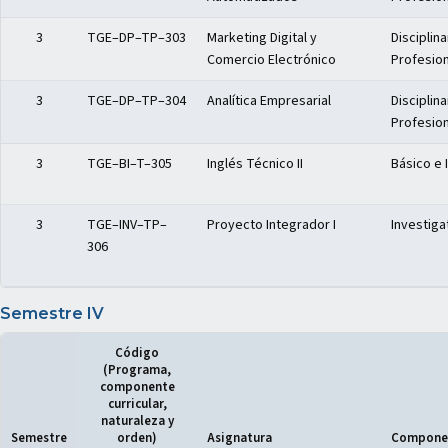
3
TGE–DP–TP–303
Marketing Digital y
Disciplina
Comercio Electrónico
Profesion
3
TGE–DP–TP–304
Analítica Empresarial
Disciplina
Profesion
3
TGE–BI–T–305
Inglés Técnico II
Básico e 
3
TGE–INV–TP–
Proyecto Integrador I
Investiga
306
Semestre IV
Código
(Programa,
componente
curricular,
naturaleza y
Semestre
orden)
Asignatura
Componen