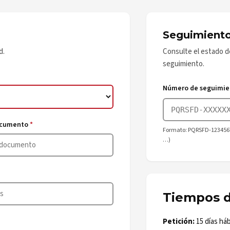
Seguimient
d.
Consulte el estado 
seguimiento.
Número de seguimie
ocumento
*
Formato: PQRSFD-1234567
…)
Tiempos d
Petición:
15 días háb