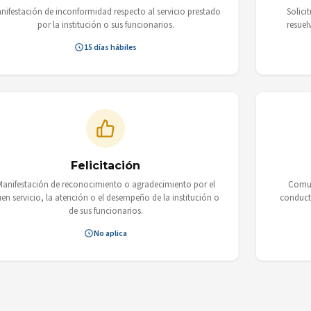
nifestación de inconformidad respecto al servicio prestado
Solici
por la institución o sus funcionarios.
resuel
15 días hábiles
Felicitación
Manifestación de reconocimiento o agradecimiento por el
Comuni
en servicio, la atención o el desempeño de la institución o
conduct
de sus funcionarios.
No aplica