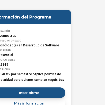
formación del Programa
URACIÓN
 semestres
ÍTULO OTORGADO
ecnólogo(a) en Desarrollo de Software
ODALIDAD
resencial
ÓDIGO SNIES
18919
TRÍCULA
 SMLMV por semestre *Aplica política de
ratuidad para quienes cumplan requisitos
Inscribirme
Más información