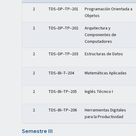
Distribución del plan de estudios — Semestre II
2
TDS–DP–TP–201
Programación Orientada a
Objetos
2
TDS–DP–TP–202
Arquitectura y
Componentes de
Computadores
2
TDS–DP–TP–203
Estructuras de Datos
2
TDS–BI–T–204
Matemáticas Aplicadas
2
TDS–BI–TP–205
Inglés Técnico I
2
TDS–BI–TP–206
Herramientas Digitales
para la Productividad
Semestre III