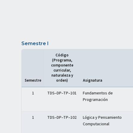
Semestre I
Código
(Programa,
componente
curricular,
naturaleza y
Semestre
orden)
Asignatura
Distribución del plan de estudios — Semestre I
1
TDS–DP–TP–101
Fundamentos de
Programación
1
TDS–DP–TP–102
Lógica y Pensamiento
Computacional