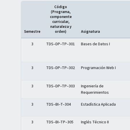
Código
(Programa,
componente
curricular,
naturaleza y
Semestre
orden)
Asignatura
Distribución del plan de estudios — Semestre III
3
TDS–DP–TP–301
Bases de Datos I
3
TDS–DP–TP–302
Programación Web I
3
TDS–DP–TP–303
Ingeniería de
Requerimientos
3
TDS–BI–T–304
Estadística Aplicada
3
TDS–BI–TP–305
Inglés Técnico II