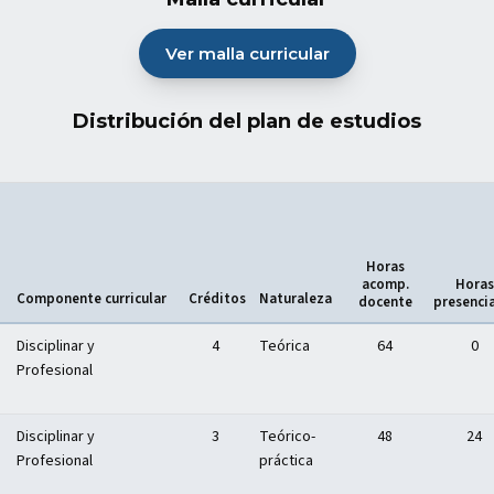
Ver malla curricular
(abre en nueva pestaña)
Distribución del plan de estudios
Horas
acomp.
Horas
Componente curricular
Créditos
Naturaleza
docente
presenci
Disciplinar y
4
Teórica
64
0
Profesional
Disciplinar y
3
Teórico-
48
24
Profesional
práctica