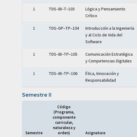
1
TDS–BI–T–103
Lógica y Pensamiento
Crítico
1
TDS–DP–TP–104
Introducción a la Ingeniería
y al Ciclo de Vida del
Software
1
TDS–BI–TP–105
Comunicación Estratégica
y Competencias Digitales
1
TDS–BI–TP–106
Ética, Innovación y
Responsabilidad
Semestre II
Código
(Programa,
componente
curricular,
naturaleza y
Semestre
orden)
Asignatura