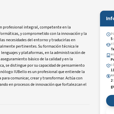
In
un profesional integral, competente en la
ormáticas, y comprometido con la innovación y la
D
5
las necesidades del entorno y traducirlas en
T
cialmente pertinentes. Su formación técnica le
T
 lenguajes y plataformas, en la administración de
M
 aseguramiento básico de la calidad y en la
P
ica, se distingue por su capacidad de pensamiento
C
1
tecnólogo IUBello es un profesional que entiende la
MA
para comunicar, crear y transformar. Actúa con
2
pando en procesos de innovación que fortalezcan el
g