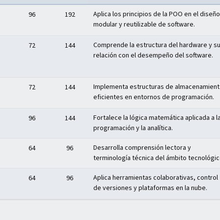
Aplica los principios de la POO en el diseño
96
192
modular y reutilizable de software.
Comprende la estructura del hardware y s
72
144
relación con el desempeño del software.
Implementa estructuras de almacenamien
72
144
eficientes en entornos de programación.
Fortalece la lógica matemática aplicada a l
96
144
programación y la analítica.
Desarrolla comprensión lectora y
64
96
terminología técnica del ámbito tecnológic
Aplica herramientas colaborativas, control
64
96
de versiones y plataformas en la nube.