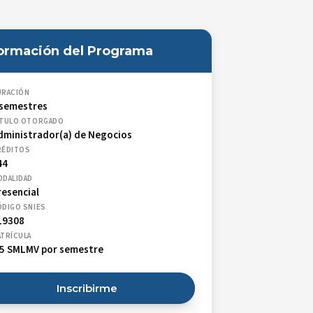
formación del Programa
URACIÓN
 semestres
ÍTULO OTORGADO
dministrador(a) de Negocios
RÉDITOS
44
ODALIDAD
resencial
ÓDIGO SNIES
19308
TRÍCULA
,5 SMLMV por semestre
Inscribirme