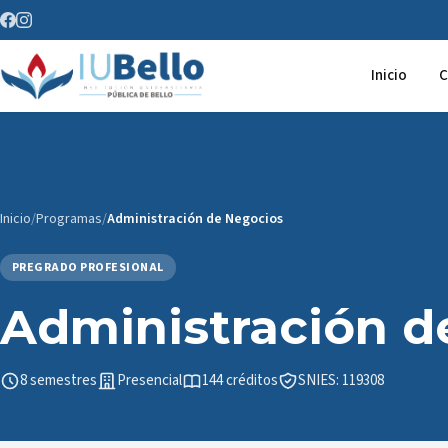
Saltar al contenido
Inicio
C
Inicio
/
Programas
/
Administración de Negocios
PREGRADO PROFESIONAL
Administración d
8 semestres
Presencial
144 créditos
SNIES: 119308