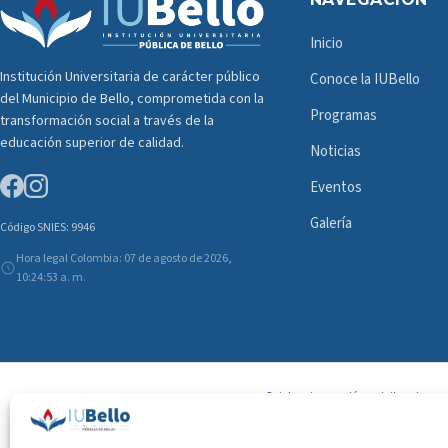
Inicio
Institución Universitaria de carácter público
Conoce la IUBello
del Municipio de Bello, comprometida con la
Programas
transformación social a través de la
educación superior de calidad.
Noticias
Eventos
Galería
Código SNIES: 9946
Hora legal Colombia: 07 de agosto de 2026,
10:24:54 a. m.
Sujeta a inspección y vigilancia po