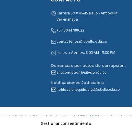
Carrera 50 # 46-45 Bello - Antioquia
Ver en mapa
+57 3044788622
contactenos@iubello.edu.co
Lunes a Viernes: 8:00 AM - 5:00 PM
Denuncias por actos de corrupción:
anticorrupcion@iubello.edu.co
Notificaciones Judiciales:
notificacionesjudiciales@iubello.edu.co
r parte del Ministerio de Educación Nacional (decreto 1075 de 2015 único reglamentario de
educación)
Gestionar consentimiento