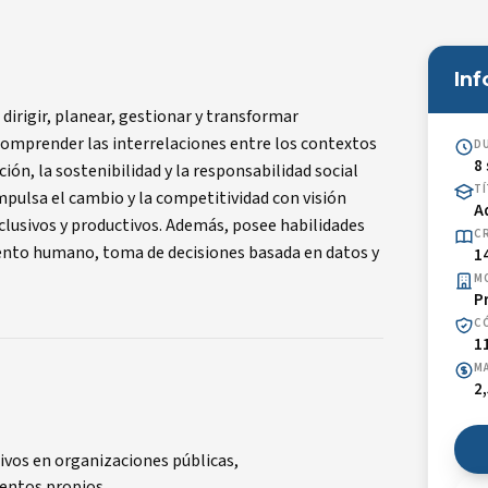
In
 dirigir, planear, gestionar y transformar
comprender las interrelaciones entre los contextos
D
8
ón, la sostenibilidad y la responsabilidad social
T
mpulsa el cambio y la competitividad con visión
A
clusivos y productivos. Además, posee habilidades
C
alento humano, toma de decisiones basada en datos y
1
M
P
C
1
MA
2
ivos en organizaciones públicas,
ientos propios.