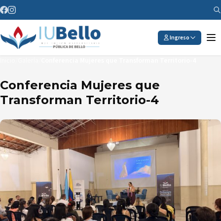
Saltar al contenido
Ingreso
Inicio
/
Galería
/
Conferencia Mujeres que Transforman Territorio-4
Conferencia Mujeres que
Transforman Territorio-4