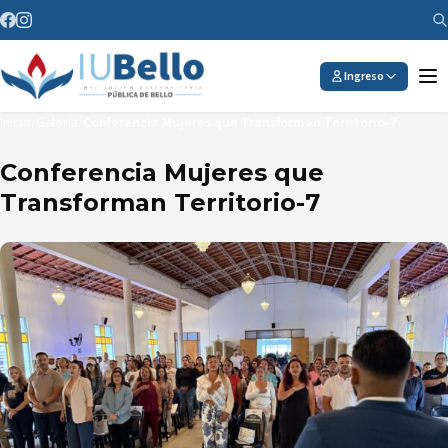
Saltar al contenido
Ingreso
Inicio
/
Galería
/
Conferencia Mujeres que Transforman Territorio-7
Conferencia Mujeres que
Transforman Territorio-7