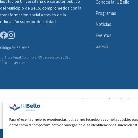
Institución Universitaria de carácter público
Conoce la IUBello
del Municipio de Bello, comprometida con la
Programas
transformación social a través de la
educación superior de calidad.
Noticias
Eventos
Galería
Código SNIES: 9946
Hora legal Colombia: 09 de agosto de 2026,
03:30:50 a. m.
Sujeta a inspección y vigilancia po
Para ofrecer las mejores experiencias, utilizamos tecnologías como las cookies par
datos como el comportamiento de navegación o las identificaciones únicas en este s
© 2026 Insti