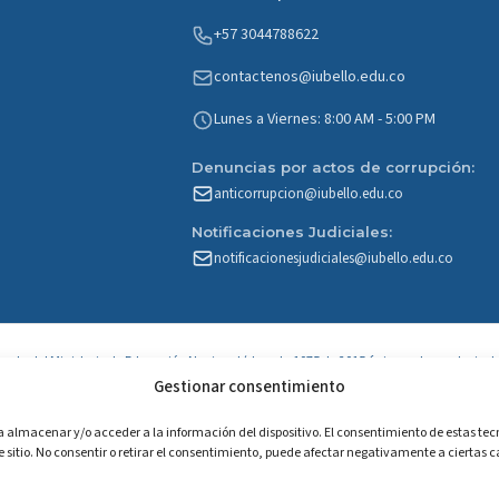
+57 3044788622
contactenos@iubello.edu.co
Lunes a Viernes: 8:00 AM - 5:00 PM
Denuncias por actos de corrupción:
anticorrupcion@iubello.edu.co
Notificaciones Judiciales:
notificacionesjudiciales@iubello.edu.co
r parte del Ministerio de Educación Nacional (decreto 1075 de 2015 único reglamentario de
educación)
Gestionar consentimiento
a almacenar y/o acceder a la información del dispositivo. El consentimiento de estas tec
itio. No consentir o retirar el consentimiento, puede afectar negativamente a ciertas ca
tución Universitaria Pública de Bello. Todos los derechos reservados.