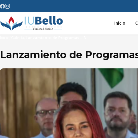
Saltar al contenido
Inicio
C
Inicio
/
Galería
/
Lanzamiento de Programas – 3
Lanzamiento de Programas