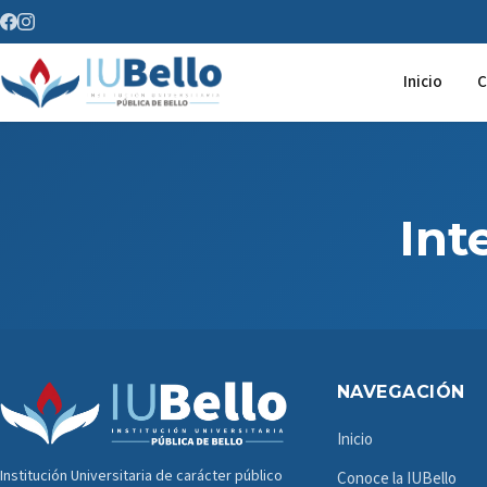
Saltar al contenido
Inicio
C
Int
NAVEGACIÓN
Inicio
Institución Universitaria de carácter público
Conoce la IUBello