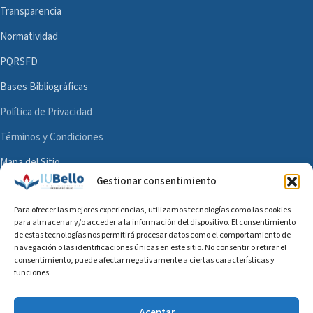
Transparencia
Normatividad
PQRSFD
Bases Bibliográficas
Política de Privacidad
Términos y Condiciones
Mapa del Sitio
Gestionar consentimiento
Para ofrecer las mejores experiencias, utilizamos tecnologías como las cookies
para almacenar y/o acceder a la información del dispositivo. El consentimiento
Sujeta a inspección y vigilancia por parte del Ministerio de Educación Nacional (decreto
de estas tecnologías nos permitirá procesar datos como el comportamiento de
1075 de 2015 único reglamentario del sector educación)
navegación o las identificaciones únicas en este sitio. No consentir o retirar el
consentimiento, puede afectar negativamente a ciertas características y
funciones.
Aceptar